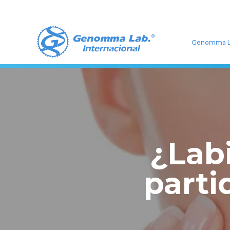
Genomma L
¿Lab
parti