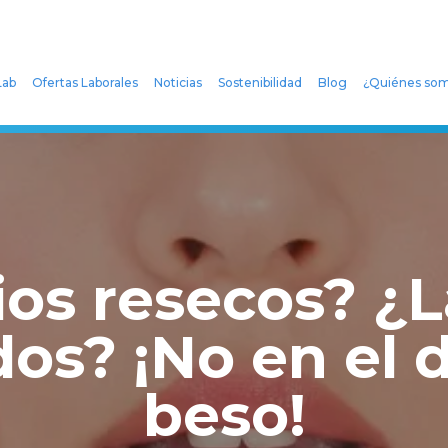
ab
Ofertas Laborales
Noticias
Sostenibilidad
Blog
¿Quiénes so
ios resecos? ¿L
dos? ¡No en el d
beso!